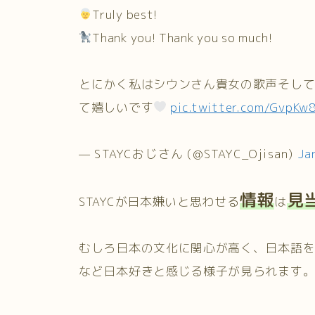
Truly best!
Thank you! Thank you so much!
とにかく私はシウンさん貴女の歌声そし
て嬉しいです
pic.twitter.com/GvpKw
— STAYCおじさん (@STAYC_Ojisan)
Ja
情報
見
STAYCが日本嫌いと思わせる
は
むしろ日本の文化に関心が高く、日本語
など日本好きと感じる様子が見られます