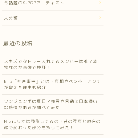
今話題のK-POPアーティスト
未分類
最近の投稿
スキズでタトゥー入れてるメンバーは誰？本
物なのか画像で検証！
BTS「神戸事件」とは？真相やペン卒・アンチ
が増えた理由も紹介
ソンジュンギは反日？発言や言動に日本嫌い
な感情があるか調べてみた
NiziUリオは整形してるの？昔の写真と現在の
顔で変わった部分も探してみた！