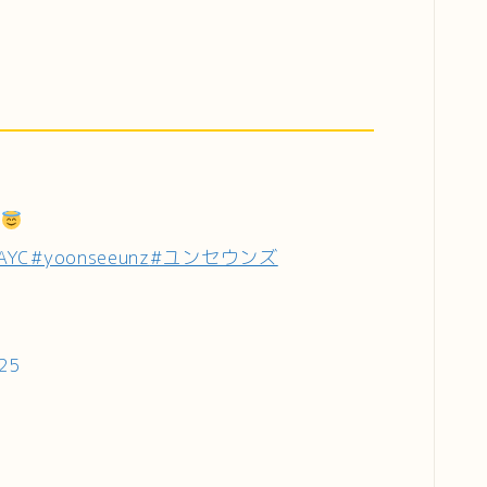
な
AYC
#yoonseeunz
#ユンセウンズ
025