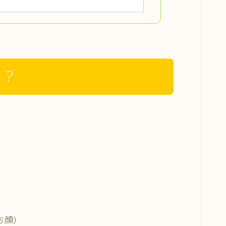
の？
!
顔)