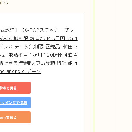
適に♪
公式認証】【K-POPステッカープレ
5G無制限 韓国eSIM 5日間 5G 4
ープラス データ無制限 正規品| 韓国 e
シム 電話番号 1か月 120時間 4泊 4
電話できる 無制限 使い放題 留学 旅行 
ne android データ
市場で見る
ショッピングで見る
zonで見る