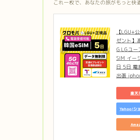
これ一枚で、あなたの旅がもっと快
【LGU+
ゼント】高速
G LGユ
SIM イー
日 5日 
出張 ipho
楽天
Yahoo!
Ama