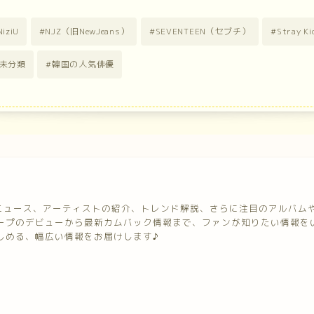
NiziU
NJZ（旧NewJeans）
SEVENTEEN（セブチ）
Stray 
未分類
韓国の人気俳優
最新ニュース、アーティストの紹介、トレンド解説、さらに注目のアルバ
ープのデビューから最新カムバック情報まで、ファンが知りたい情報を
しめる、幅広い情報をお届けします♪