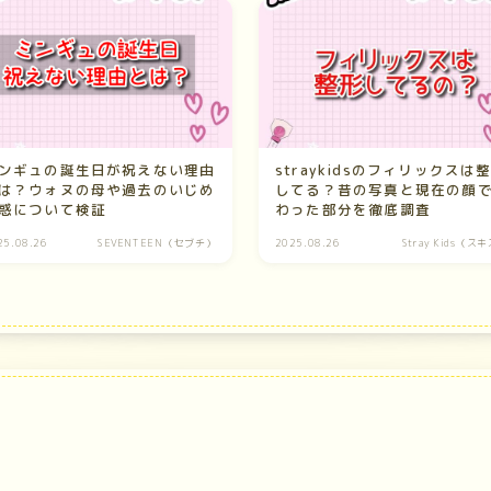
ンギュの誕生日が祝えない理由
straykidsのフィリックスは
は？ウォヌの母や過去のいじめ
してる？昔の写真と現在の顔
惑について検証
わった部分を徹底調査
25.08.26
SEVENTEEN（セブチ）
2025.08.26
Stray Kids（ス