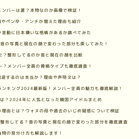
メンバーは誰？本物なのか画像で検証！
相やペン卒・アンチが増えた理由も紹介
や言動に日本嫌いな感情があるか調べてみた
の？昔の写真と現在の顔で変わった部分も探してみた！
った？整形してるのか昔と現在の顔を比較
ート？メンバー全員の骨格タイプも徹底調査！
脱退するのは本当か？理由や声明文は？
】ランキング2024最新版！メンバー全員の魅力も徹底解説！
ープは？2024年に人気となった韓国アイドルまとめ
い理由とは？ウォヌの母や過去のいじめ疑惑について検証
ックスは整形してる？昔の写真と現在の顔で変わった部分を徹底調査
偽物の見分け方も解説します！