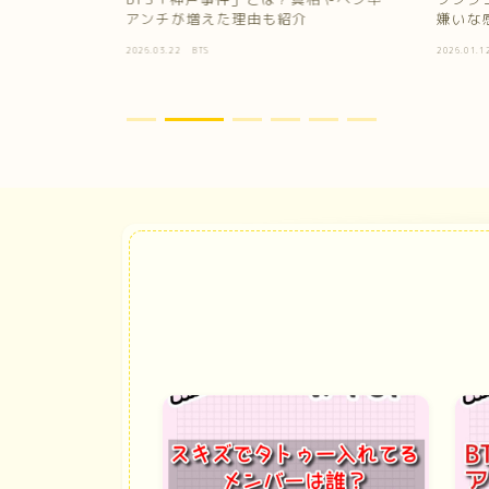
！
アンチが増えた理由も紹介
嫌いな
2026.03.22
BTS
2026.01.1