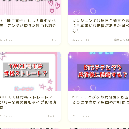
TS「神戸事件」とは？真相やペ
ソンジュンギは反日？発言や
卒・アンチが増えた理由も紹介
に日本嫌いな感情があるか調
みた
26.03.22
BTS
2026.01.12
韓国の人気
WICEモモは骨格ストレート？
BTSテテとグクが兵役後に脱
ンバー全員の骨格タイプも徹底
るのは本当か？理由や声明文
査！
25.09.22
TWICE
2025.09.22