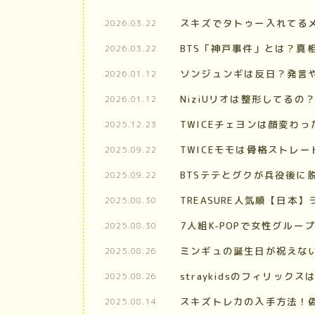
スキズでタトゥー入れてる
2026.03.22
BTS「神戸事件」とは？真
2026.03.22
ソンジュンギは反日？発言
2026.01.12
NiziUリオは整形してる
2026.01.12
TWICEチェヨンは顔変わ
2025.12.23
TWICEモモは骨格ストレ
2025.09.22
BTSテテとグクが兵役後に
2025.09.22
TREASURE人気順【日本
2025.08.30
7人組K-POPで女性グル
2025.08.30
ミンギュの誕生日が祝えな
2025.08.26
straykidsのフィリ
2025.08.26
スキズトレカの入手方法！
2025.08.14