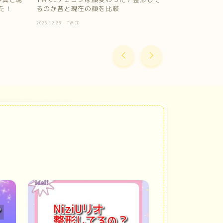
た！
るのか昔と現在の顔を比較
全員の骨格タ
2025.12.23
TWICE
2025.09.22
TWICE