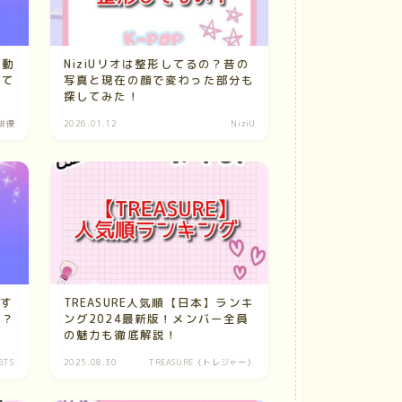
言動
NiziUリオは整形してるの？昔の
べて
写真と現在の顔で変わった部分も
探してみた！
俳優
2026.01.12
NiziU
退す
TREASURE人気順【日本】ランキ
は？
ング2024最新版！メンバー全員
の魅力も徹底解説！
BTS
2025.08.30
TREASURE（トレジャー）