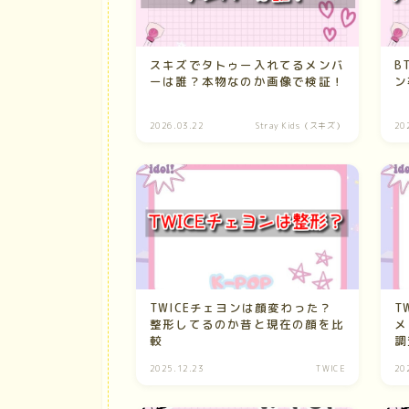
スキズでタトゥー入れてるメンバ
B
ーは誰？本物なのか画像で検証！
ン
2026.03.22
Stray Kids（スキズ）
20
TWICEチェヨンは顔変わった？
T
整形してるのか昔と現在の顔を比
メ
較
調
2025.12.23
TWICE
20