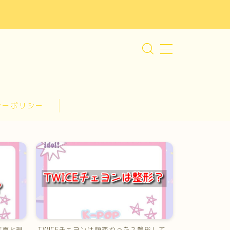
シーポリシー
写真と現
TWICEチェヨンは顔変わった？整形して
TWICEモモ