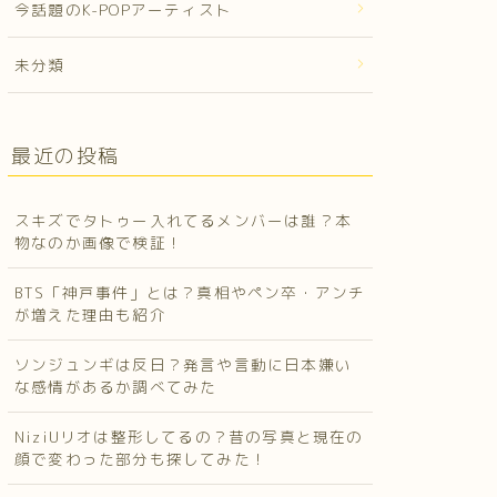
今話題のK-POPアーティスト
未分類
最近の投稿
スキズでタトゥー入れてるメンバーは誰？本
物なのか画像で検証！
BTS「神戸事件」とは？真相やペン卒・アンチ
が増えた理由も紹介
ソンジュンギは反日？発言や言動に日本嫌い
な感情があるか調べてみた
NiziUリオは整形してるの？昔の写真と現在の
顔で変わった部分も探してみた！