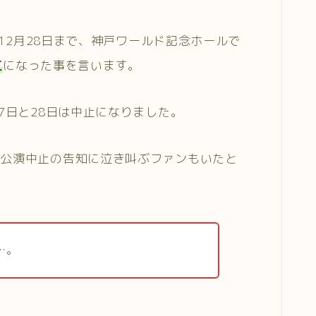
ら12月28日まで、神戸ワールド記念ホールで
止
になった事を言います。
7日と28日は中止になりました。
の公演中止の告知に泣き叫ぶファンもいたと
…。