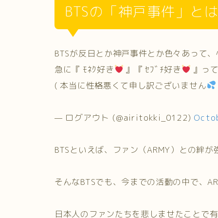
BTSの「神戸事件」と
BTSが反日とか神戸事件とか色々あって、
急に『 ﾓﾈｸ好き
』『 ｾﾌﾞﾁ好き
』って
( 本当に性格悪くて申し訳ございません
— ログアウト (@airitokki_0122)
Octob
BTSといえば、ファン（ARMY）との絆
そんなBTSでも、今までの活動の中で、A
日本人のファンたちを悲しませたことで