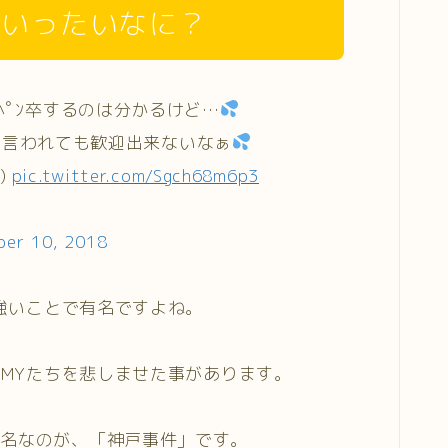
はいったいなに？
ﾍﾟﾝ卒するのは分かるけど…
言われても歓迎出来ないなぁ
)
pic.twitter.com/Sgch68m6p3
er 10, 2018
が強いことで有名ですよね。
RMYたちを悲しませた事があります。
有名なのが、「神戸事件」です。