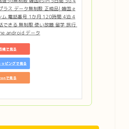
5G無制限 韓国eSIM 5日間 5G 4
ープラス データ無制限 正規品| 韓国 e
シム 電話番号 1か月 120時間 4泊 4
電話できる 無制限 使い放題 留学 旅行 
ne android データ
市場で見る
ショッピングで見る
zonで見る