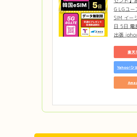
ゼント】高速
G LGユ
SIM イー
日 5日 
出張 ipho
楽天
Yahoo!
Ama